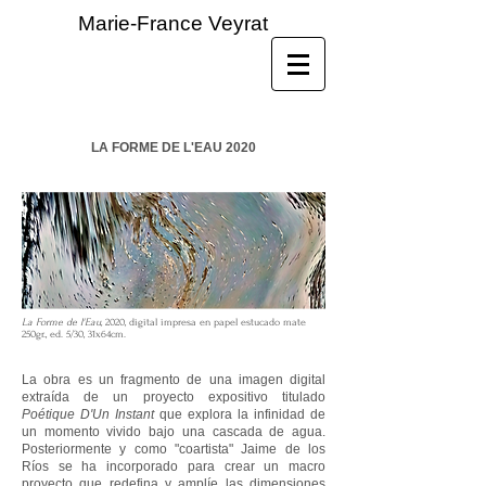
Marie-France Veyrat
LA FORME DE L'EAU 2020
La Forme de l'Eau,
2020,
digital impresa en papel estucado mate
250gr., ed. 5/30, 31x64cm.
La obra es un fragmento de una imagen digital
extraída de un proyecto expositivo titulado
Poétique D'Un Instant
que explora la infinidad de
un momento vivido bajo una cascada de agua.
Posteriormente y como "coartista" Jaime de los
Ríos se ha incorporado para crear un macro
proyecto que redefina y amplíe las dimensiones