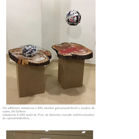
Ens alliberem,
instalación I, 2019, alambre galvanizado/textil y madera de
ciprés, 25x72x56cm.
instalación II, 2019, textil de 27cm. de diámetro, esmalte sintético/madera
de ciprés,10x68x55cm.