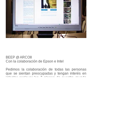
BEEP @ ARCO8
Con la colaboración de Epson e Intel
Pedimos la colaboración de todas las personas
que se sientan preocupadas y tengan interés en
intentar soslayar las 7 plagas de nuestro mundo
que son: el hambre, la guerra, la injusticia, la
violencia, el racismo, la soledad y la pobreza. Estas
plagas provocan dolor y sentimientos de malestar e
incomprensión a millones de personas, por lo que
pedimos una manifestación de repulsa a sus
causas.
La colaboración consiste en que cada persona
fotografíe su sonrisa y la cuelgue en la
página:
www.yrsmile.com
como firma de su
adhesión a favor de la lucha contra las 7 plagas.
Así cualquiera podrá hacerse una fotografía y ser