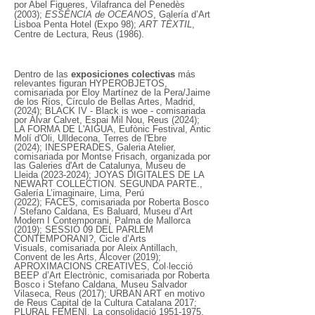
por Abel Figueres, Vilafranca del Penedès
(2003);
ESSÊNCIA de OCEANOS
, Galería d’Art
Lisboa Penta Hotel (Expo 98);
ART TÈXTIL
,
Centre de Lectura, Reus (1986).
Dentro de las
exposiciones colectivas
más
relevantes figuran HYPEROBJETOS,
comisariada por Eloy Martínez de la Pera/Jaime
de los Ríos, Círculo de Bellas Artes, Madrid,
(2024); BLACK IV - Black is woe - comisariada
por Àlvar Calvet, Espai Mil Nou, Reus (2024);
LA FORMA DE L'AIGUA,
Eufònic Festival, Antic
Molí d'Oli, Ulldecona, Terres de l'Ebre
(2024);
INESPERADES, Galeria Atelier,
comisariada por Montse Frisach, organizada por
las Galeries d'Art de Catalunya,
Museu de
Lleida
(2023-2024)
; JOYAS DIGITALES DE LA
NEWART COLLECTION. SEGUNDA PARTE.
,
Galería L’imaginaire,
Lima, Perú
(2022);
FACES,
comisariada por
Roberta Bosco
/ Stefano Caldana, Es Baluard, Museu d’Art
Modern I Contemporani, Palma de Mallorca
(2019); SESSIÓ 09 DEL PARLEM
CONTEMPORANI?, Cicle d’Arts
Visuals,
comisariada por
Aleix Antillach,
Convent de les Arts, Alcover (2019);
APROXIMACIONS CREATIVES, Col·lecció
BEEP d’Art Electrònic,
comisariada por
Roberta
Bosco i Stefano Caldana, Museu Salvador
Vilaseca, Reus (2017); URBAN ART en motivo
de Reus Capital de la Cultura Catalana 2017;
PLURAL FEMENÍ, La consolidació
1951-1975
,