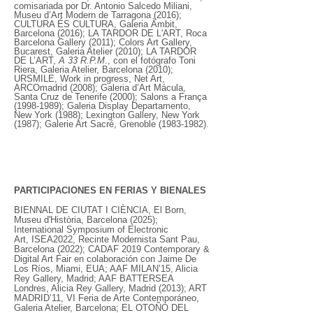
comisariada por
Dr. Antonio Salcedo Miliani,
Museu d’Art Modern de Tarragona (2016);
CULTURA ÉS CULTURA, Galeria Àmbit,
Barcelona (2016); LA TARDOR DE L'ART, Roca
Barcelona Gallery (2011); Colors Art Gallery,
Bucarest, Galeria Atelier (2010); LA TARDOR
DE L’ART,
A 33 R.P.M
., con el fotógrafo Toni
Riera, Galeria Atelier, Barcelona (2010);
URSMILE, Work in progress, Net Art,
ARCOmadrid (2008); Galeria d’Art Mácula,
Santa Cruz de Tenerife (2000); Salons a França
(1998-1989)
; Galeria Display Departamento,
New York (1988); Lexington Gallery, New York
(1987); Galerie Art Sacré, Grenoble
(1983-1982)
.
PARTICIPACIONES EN FERIAS Y BIENALES
BIENNAL DE CIUTAT I CIÈNCIA, El Born,
Museu d'Història, Barcelona (2025);
International Symposium of Electronic
Art,
ISEA2022, Recinte Modernista Sant Pau,
Barcelona (2022);
CADAF 2019 Contemporary &
Digital Art Fair en colaboración con Jaime De
Los Ríos, Miami, EUA; AAF MILAN’15, Alicia
Rey Gallery, Madrid; AAF BATTERSEA
Londres, Alicia Rey Gallery, Madrid (2013); ART
MADRID’11, VI Feria de Arte Contemporáneo,
Galeria Atelier, Barcelona; EL OTOÑO DEL