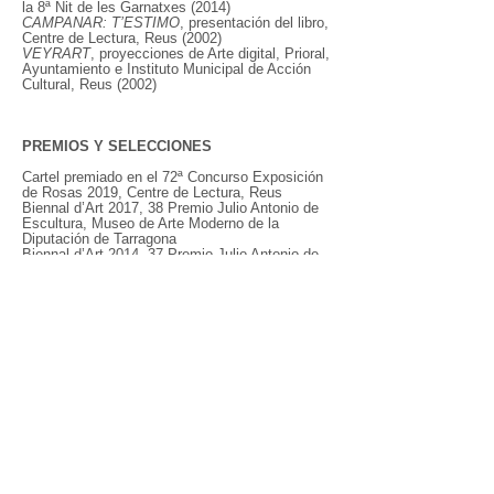
la 8ª Nit de les Garnatxes (2014)
CAMPANAR: T’ESTIMO
, presentación del libro,
Centre de Lectura, Reus (2002)
VEYRART
, proyecciones de Arte digital, Prioral,
Ayuntamiento e Instituto Municipal de Acción
Cultural, Reus (2002)
PREMIOS Y SELECCIONES
Cartel premiado en el 72ª Concurso Exposición
de Rosas 2019, Centre de Lectura, Reus
Biennal d’Art 2017, 38 Premio Julio Antonio de
Escultura, Museo de Arte Moderno de la
Diputación de Tarragona
Biennal d’Art 2014, 37 Premio Julio Antonio de
Escultura, Museo de Arte Moderno de la
Diputación de Tarragona
ExPortArt- ImPortArt 2013, 1a Biennal de Arte
Contemporáneo, Tinglado 4, Port de Tarragona
Finalista en el Premio de Escultura Fundación
Vila Casas Palafrugell 2012, Can Mario, Girona
Finalista en el 3er Premio de Pintura Torres
García – Ciudad de Mataró 2009
Biennal d’Art 2008, XXXIV Premio Julio Antonio
de Escultura, Museo de Arte Moderno de la
Diputación de Tarragona
1er Premio de Escultura Modest Gené 2001,
Fundación Privada Reddis, Reus
IX Premio de Pintura Contemporánea
Avantguardista Telax 2001, Galeria Antoni