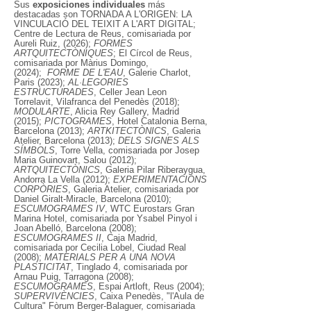
Sus
exposiciones individuales
más
destacadas son TORNADA A L'ORIGEN: LA
VINCULACIÓ DEL TEIXIT A L'ART DIGITAL;
Centre de Lectura de Reus, comisariada por
Aureli Ruiz, (2026);
FORMES
ARTQUITECTÒNIQUES
; El Círcol de Reus,
comisariada por Màrius Domingo,
(2024);
FORME DE L'EAU
, Galerie Charlot,
Paris (2023);
AL·LEGORIES
ESTRUCTURADES
, Celler Jean Leon
Torrelavit, Vilafranca del Penedès (2018);
MODULARTE
, Alicia Rey Gallery, Madrid
(2015);
PICTOGRAMES
, Hotel Catalonia Berna,
Barcelona (2013);
ARTKITECTÒNICS
, Galeria
Atelier, Barcelona (2013);
DELS SIGNES ALS
SÍMBOLS
, Torre Vella, comisariada por Josep
Maria Guinovart, Salou (2012);
ARTQUITECTÒNICS
, Galeria Pilar Riberaygua,
Andorra La Vella (2012);
EXPERIMENTACIONS
CORPÒRIES
, Galeria Atelier, comisariada por
Daniel Giralt-Miracle, Barcelona (2010);
ESCUMOGRAMES IV
, WTC Eurostars Gran
Marina Hotel, comisariada por Ysabel Pinyol i
Joan Abelló, Barcelona (2008);
ESCUMOGRAMES II
, Caja Madrid,
comisariada por Cecilia Lobel, Ciudad Real
(2008);
MATERIALS PER A UNA NOVA
PLASTICITAT
, Tinglado 4, comisariada por
Arnau Puig, Tarragona (2008);
ESCUMOGRAMES
, Espai Artloft, Reus (2004);
SUPERVIVÈNCIES
, Caixa Penedès, "l'Aula de
Cultura" Fòrum Berger-Balaguer, comisariada