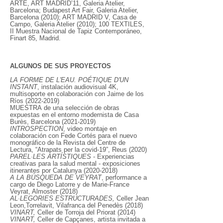
ARTE, ART MADRID’11, Galeria Atelier,
Barcelona; Budapest Art Fair, Galeria Atelier,
Barcelona (2010); ART MADRID V, Casa de
Campo, Galeria Atelier (2010); 100 TEXTILES,
II Muestra Nacional de Tapiz Contemporáneo,
Finart 85, Madrid.
ALGUNOS DE SUS PROYECTOS
LA FORME DE L'EAU. POÉTIQUE D'UN
INSTANT
,
instalación audiovisual 4K,
multisoporte en colaboración con Jaime de los
Ríos
(2022-2019)
MUESTRA
de una selección de obras
expuestas en el entorno modernista de Casa
Burès, Barcelona
(2021-2019)
INTROSPECTION
, video montaje en
colaboración con Fede Cortés para el nuevo
monográfico de la Revista del Centre de
Lectura, “Atrapats per la covid-19”, Reus (2020)
PAREL·LES ARTÍSTIQUES
- Experiencias
creativas para la salud mental - exposiciones
itinerantes por Catalunya
(2020-2018)
A LA BÚSQUEDA DE VEYRAT
, performance a
cargo de Diego Latorre y de Marie-France
Veyrat, Almoster (2018)
AL·LEGORIES ESTRUCTURADES,
Celler Jean
Leon,Torrelavit, Vilafranca del Penedès (2018)
VINART,
Celler de Torroja del Priorat (2014)
VINART,
Celler de Capçanes, artista invitada a