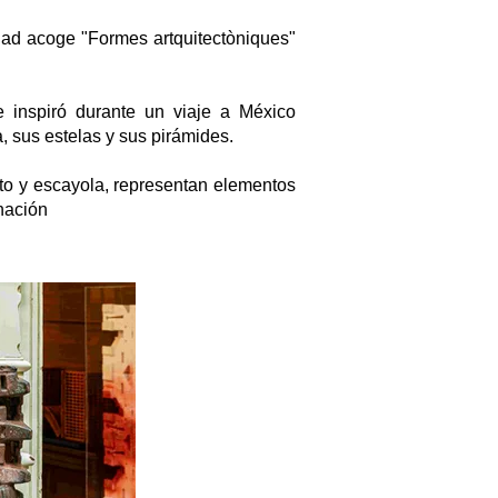
udad acoge "Formes artquitectòniques"
se inspiró durante un viaje a México
 sus estelas y sus pirámides.
nto y escayola, representan elementos
inación