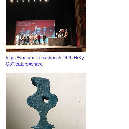
https://youtube.com/shorts/uDh4_HiKy
Oo?feature=share