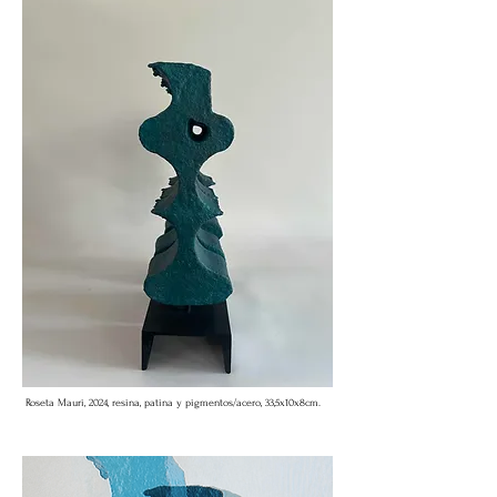
Roseta Mauri, 2024, resina, patina y pigmentos/acero, 33,5x10x8cm.